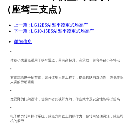
（座驾三支点）
上一篇
: LG12ES站驾平衡重式堆高车
下一篇
: LG10-15ES站驾平衡重式堆高车
详细信息
体积小质量轻适用于狭窄通道，具有高起升、高承载、转弯半径小等特点
右置式操纵手柄布置，充分体现人体工程学，提高操纵的舒适性，降低作业
人员的劳动强度
宽视野的门架设计，使操作者的视野宽阔，作业效率及安全性能得以提高
电子助力转向操作系统，减轻方向盘上的操作力，使转向轻便灵活，减轻司
机的疲劳