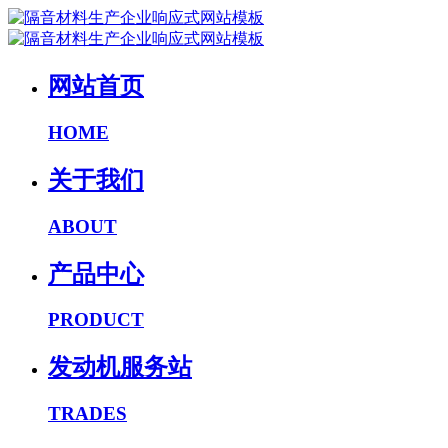
网站首页
HOME
关于我们
ABOUT
产品中心
PRODUCT
发动机服务站
TRADES