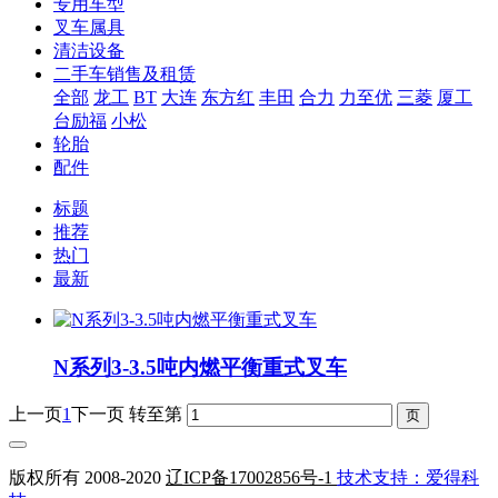
专用车型
叉车属具
清洁设备
二手车销售及租赁
全部
龙工
BT
大连
东方红
丰田
合力
力至优
三菱
厦工
台励福
小松
轮胎
配件
标题
推荐
热门
最新
N系列3-3.5吨内燃平衡重式叉车
上一页
1
下一页
转至第
版权所有 2008-2020
辽ICP备17002856号-1
技术支持：爱得科