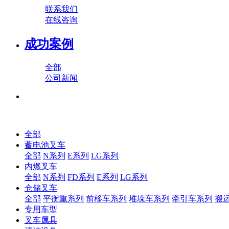
联系我们
在线咨询
成功案例
全部
公司新闻
全部
蓄电池叉车
全部
N系列
E系列
LG系列
内燃叉车
全部
N系列
FD系列
E系列
LG系列
仓储叉车
全部
平衡重系列
前移车系列
堆垛车系列
牵引车系列
搬
专用车型
叉车属具