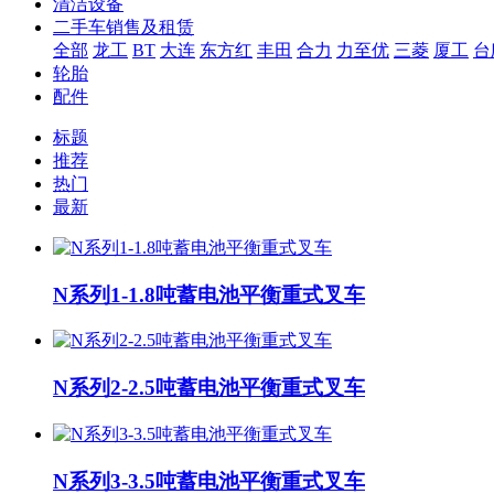
清洁设备
二手车销售及租赁
全部
龙工
BT
大连
东方红
丰田
合力
力至优
三菱
厦工
台
轮胎
配件
标题
推荐
热门
最新
N系列1-1.8吨蓄电池平衡重式叉车
N系列2-2.5吨蓄电池平衡重式叉车
N系列3-3.5吨蓄电池平衡重式叉车